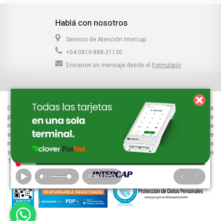
Hablá con nosotros
Servicio de Atención Intercap
+54 0810-888-21130
Envianos un mensaje desde el
Formulario
Desde el año 1991 estamos en el negocio de repuestos y accesorios
para motos, y desde el año 1994 nos convertimos en distribuidores
mayoristas , con una gran presencia nacional. Nuestras sucursales se
encuentran ubicadas estratégicamente en diferentes ciudades de
nuestro País: nuestra Casa Central en Reconquista (Santa Fe), y las
sucursales ubicadas en Esteban Echeverría (Buenos Aires), S.M. de
Tucumán (Tucumán) , Resistencia (Chaco) y Guaymallén (Mendoza).