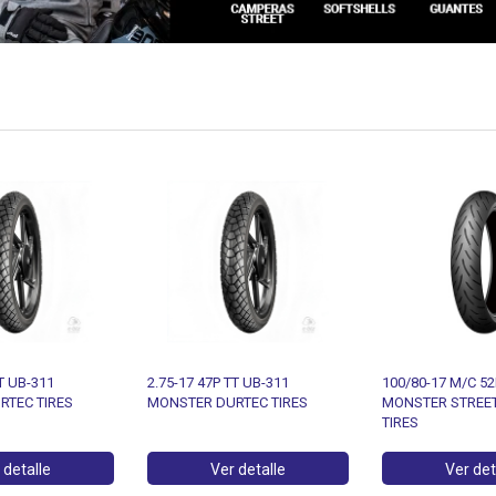
TT UB-311
100/80-17 M/C 52P TL UB-2203
130/70-17 M/C 62
RTEC TIRES
MONSTER STREET DURTEC
MONSTER STREE
TIRES
TIRES
 detalle
Ver detalle
Ver det