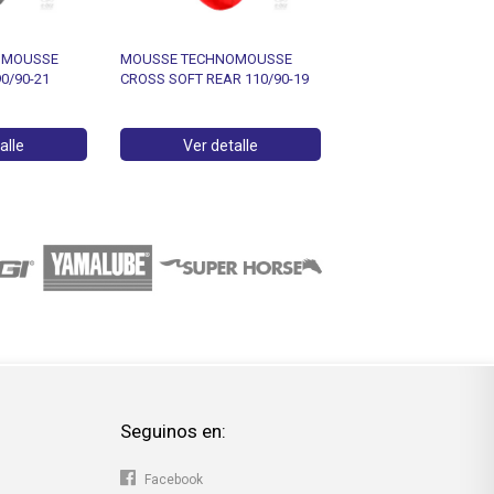
OMOUSSE
MOUSSE TECHNOMOUSSE
KIT CILINDRO MOTEGI
0/90-21
CROSS SOFT REAR 110/90-19
GILERA SMASH 110 (
C/LARGA)
alle
Ver detalle
Ver detalle
Seguinos en:
Facebook