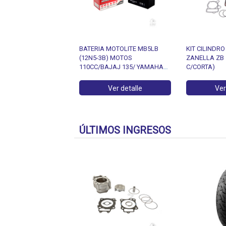
EMISINTETICO 5100
BATERIA MOTOLITE MB5LB
KIT CILINDR
 15W50 NEW X 1 LT.
(12N5-3B) MOTOS
ZANELLA ZB 
110CC/BAJAJ 135/ YAMAHA
C/CORTA)
YBR125/FZ16/CRYPTON 105
Ver detalle
Ver detalle
Ver
ÚLTIMOS INGRESOS