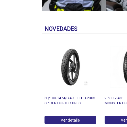
NOVEDADES
4 M/C 49L TT UB-2305
2.50-17 43P TT UB-311
2.75-17 47P 
URTEC TIRES
MONSTER DURTEC TIRES
MONSTER DU
Ver detalle
Ver detalle
Ver