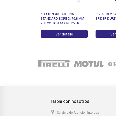
51L TT HDMA005
KIT CILINDRO ATHENA
90/90-18 M/C
STANDARD BORE D. 76.8 MM
SPIDER DURT
250 CC HONDA CRF 250 R
2014-2015
Ver detalle
Ver detalle
Ver
Hablá con nosotros
Servicio de Atención Intercap