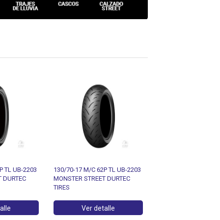
P TL UB-2203
140/60-17 M/C 63P TL UB-2203
140/60-17 M/C 63P T
T DURTEC
MONSTER STREET DURTEC
MONSTER STREET DU
TIRES
TIRES
alle
Ver detalle
Ver detalle