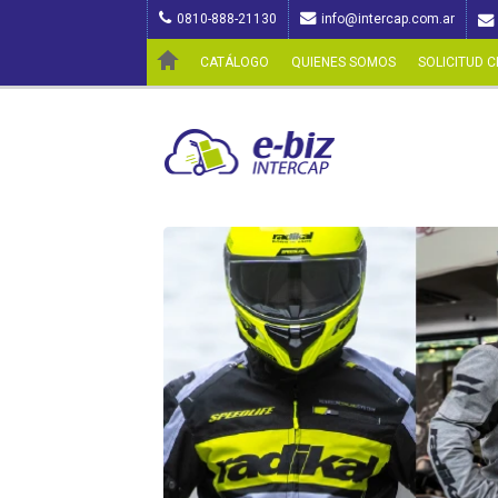
0810-888-21130
info@intercap.com.ar
CATÁLOGO
QUIENES SOMOS
SOLICITUD C