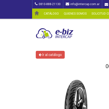
0810-888-21130
info@intercap.com.ar
CATÁLOGO
QUIENES SOMOS
SOLICITUD C
Ir al catálogo
0