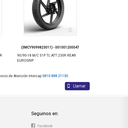
(3MCY9099823011) - 001001200047
(UB-2305) - 0
ER
90/90-18 M/C 51P TL ATT 230R REAR
90/90-18 M/C 57P TL 
EUROGRIP
DURTEC TIRES
vicio de Atención Intercap
0810 888 21130
.
Llamar
Seguinos en:
Facebook