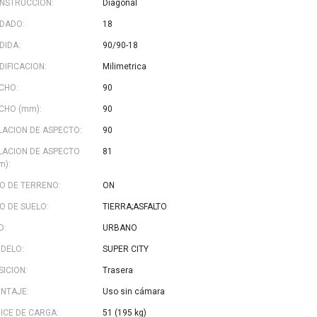
NSTRUCCION:
Diagonal
DADO:
18
DIDA:
90/90-18
DIFICACION:
Milimetrica
CHO:
90
CHO (mm):
90
LACION DE ASPECTO:
90
LACION DE ASPECTO
81
m):
PO DE TERRENO:
ON
PO DE SUELO:
TIERRA;ASFALTO
O:
URBANO
DELO:
SUPER CITY
SICION:
Trasera
NTAJE:
Uso sin cámara
DICE DE CARGA:
51 (195 kg)