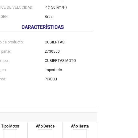
DICE DE VELOCIDAD:
P (150 km/H)
IGEN:
Brasil
CARACTERÍSTICAS
o de producto:
CUBIERTAS
 parte:
2730500
-tipo:
CUBIERTAS MOTO
gen:
Importado
rca:
PIRELLI
Tipo Motor
Año Desde
Año Hasta