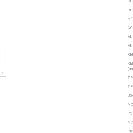
CO
RO
ME
CO
AN
AN
RE
RE
(m
TI
TI
US
MO
PO
MO
IN