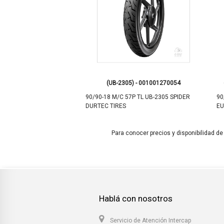
3011) - 001001200047
(UB-2305) - 001001270054
1P TL ATT 230R REAR
90/90-18 M/C 57P TL UB-2305 SPIDER
90
DURTEC TIRES
EU
Para conocer precios y disponibilidad de
Hablá con nosotros
Servicio de Atención Intercap