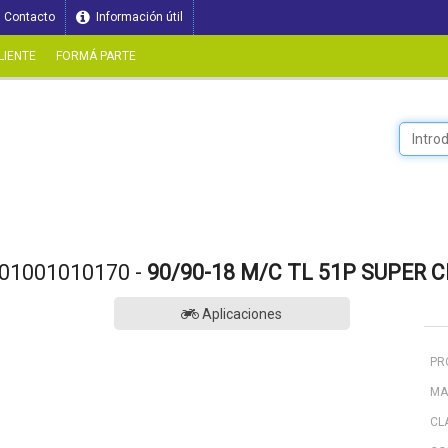
Contacto
Información útil
LIENTE
FORMÁ PARTE
01001010170 -
90/90-18 M/C TL 51P SUPER C
Aplicaciones
PR
MA
CL