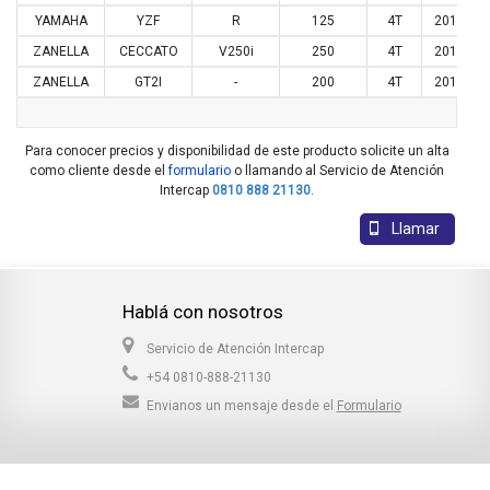
YAMAHA
YZF
R
125
4T
2019
ZANELLA
CECCATO
V250i
250
4T
2017
ZANELLA
GT2I
-
200
4T
2018
Para conocer precios y disponibilidad de este producto solicite un alta
como cliente desde el
formulario
o llamando al Servicio de Atención
Intercap
0810 888 21130
.
Llamar
Hablá con nosotros
Servicio de Atención Intercap
+54 0810-888-21130
Envianos un mensaje desde el
Formulario