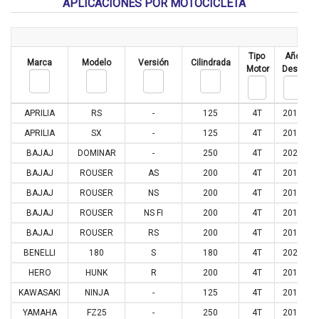
APLICACIONES POR MOTOCICLETA
Tipo
Año
Marca
Modelo
Versión
Cilindrada
Motor
Desde
APRILIA
RS
-
125
4T
2017
APRILIA
SX
-
125
4T
2017
BAJAJ
DOMINAR
-
250
4T
2021
BAJAJ
ROUSER
AS
200
4T
2013
BAJAJ
ROUSER
NS
200
4T
2012
BAJAJ
ROUSER
NS FI
200
4T
2018
BAJAJ
ROUSER
RS
200
4T
2015
BENELLI
180
S
180
4T
2020
HERO
HUNK
R
200
4T
2019
KAWASAKI
NINJA
-
125
4T
2019
YAMAHA
FZ25
-
250
4T
2018