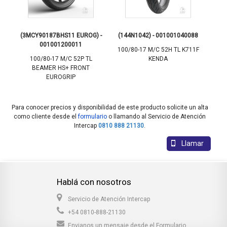
5
(3MCY90187BHS11 EUROG) -
(144N1042) - 001001040088
(2
001001200011
100/80-17 M/C 52H TL K711F
1
100/80-17 M/C 52P TL
KENDA
BEAMER HS+ FRONT
EUROGRIP
Para conocer precios y disponibilidad de este producto solicite un alta
como cliente desde el
formulario
o llamando al Servicio de Atención
Intercap
0810 888 21130
.
Llamar
Hablá con nosotros
Servicio de Atención Intercap
+54 0810-888-21130
Envianos un mensaje desde el
Formulario