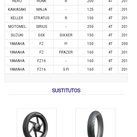
HERO
HUNK
R
200
4T
2019
KAWASAKI
NINJA
-
125
4T
2019
KELLER
STRATUS
R
150
4T
2017
MOTOMEL
SIRIUS
-
250
4T
2014
SUZUKI
GSX
GIXXER
150
4T
2015
YAMAHA
FZ
FI
150
4T
2008
YAMAHA
FZ
FIFAZER
160
4T
2016
YAMAHA
FZ16
-
160
4T
2010
YAMAHA
FZ16
S FI
160
4T
2013
SUSTITUTOS