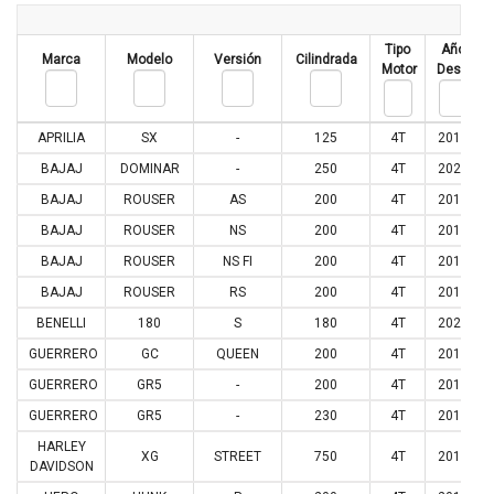
Tipo
Año
Marca
Modelo
Versión
Cilindrada
Motor
Desde
APRILIA
SX
-
125
4T
2017
BAJAJ
DOMINAR
-
250
4T
2021
BAJAJ
ROUSER
AS
200
4T
2013
BAJAJ
ROUSER
NS
200
4T
2012
BAJAJ
ROUSER
NS FI
200
4T
2018
BAJAJ
ROUSER
RS
200
4T
2015
BENELLI
180
S
180
4T
2020
GUERRERO
GC
QUEEN
200
4T
2015
GUERRERO
GR5
-
200
4T
2015
GUERRERO
GR5
-
230
4T
2015
HARLEY
XG
STREET
750
4T
2016
DAVIDSON