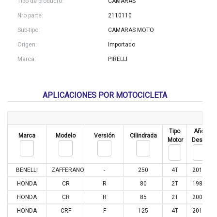
Tipo de producto:
CAMARAS
Nro parte:
2110110
Sub-tipo:
CAMARAS MOTO
Origen:
Importado
Marca:
PIRELLI
APLICACIONES POR MOTOCICLETA
Tipo
Año
Marca
Modelo
Versión
Cilindrada
Motor
Desde
BENELLI
ZAFFERANO
-
250
4T
2016
HONDA
CR
R
80
2T
1985
HONDA
CR
R
85
2T
2003
HONDA
CRF
F
125
4T
2014