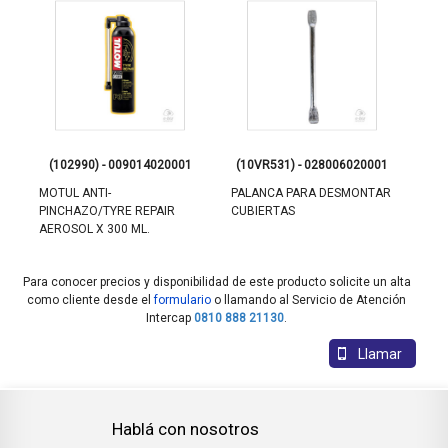
1
(102990) - 009014020001
(10VR531) - 028006020001
(
MOTUL ANTI-
PALANCA PARA DESMONTAR
JUE
KE
PINCHAZO/TYRE REPAIR
CUBIERTAS
BREM
AEROSOL X 300 ML.
Para conocer precios y disponibilidad de este producto solicite un alta
como cliente desde el
formulario
o llamando al Servicio de Atención
Intercap
0810 888 21130
.
Llamar
Hablá con nosotros