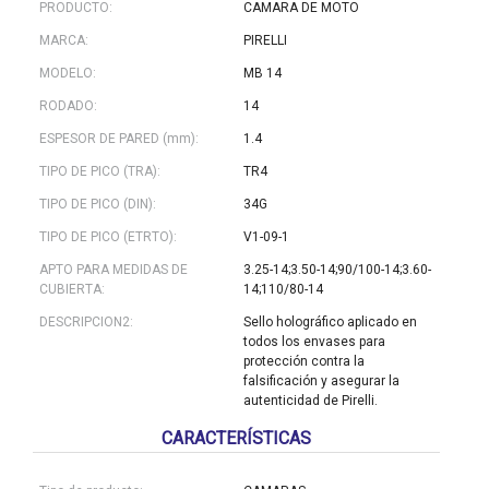
PRODUCTO:
CAMARA DE MOTO
MARCA:
PIRELLI
MODELO:
MB 14
RODADO:
14
ESPESOR DE PARED (mm):
1.4
TIPO DE PICO (TRA):
TR4
TIPO DE PICO (DIN):
34G
TIPO DE PICO (ETRTO):
V1-09-1
APTO PARA MEDIDAS DE
3.25-14;3.50-14;90/100-14;3.60-
CUBIERTA:
14;110/80-14
DESCRIPCION2:
Sello holográfico aplicado en
todos los envases para
protección contra la
falsificación y asegurar la
autenticidad de Pirelli.
CARACTERÍSTICAS