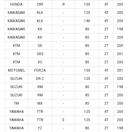
HONDA
CRF
R
150
4T
2007
KAWASAKI
KLX
-
125
4T
2003
KAWASAKI
KLX
-
140
4T
2008
KAWASAKI
KX
-
80
2T
1986
KAWASAKI
KX
-
85
2T
2001
KTM
SX
-
85
2T
2003
KTM
SXS
-
85
2T
2012
KTM
XC
-
85
2T
2008
MOTOMEL
FORZA
-
150
4T
2014
SUZUKI
DR-Z
-
125
4T
2003
SUZUKI
RM
-
80
2T
1986
SUZUKI
RM
-
85
2T
2002
TM
MX
-
85
2T
2001
YAMAHA
TTR
-
125
4T
2000
YAMAHA
TTR
E
125
4T
2003
YAMAHA
YZ
-
80
2T
1986