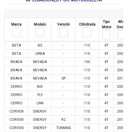
Tipo
Año
Marca
Modelo
Versión
Cilindrada
Motor
Desde
BETA
BS
-
110
4T
2007
BETA
URBA
-
110
4T
2007
BRAVA
NEVADA
-
100
4T
2003
BRAVA
NEVADA
-
110
4T
2003
BRAVA
NEVADA
SP
110
4T
2013
CERRO
BIX
-
110
4T
2005
CERRO
FLY
-
110
4T
2005
CERRO
LINK
-
110
4T
2005
CORVEN
ENERGY
-
110
4T
2006
CORVEN
ENERGY
R2
110
4T
2016
CORVEN
ENERGY
TUNNING
110
4T
2006