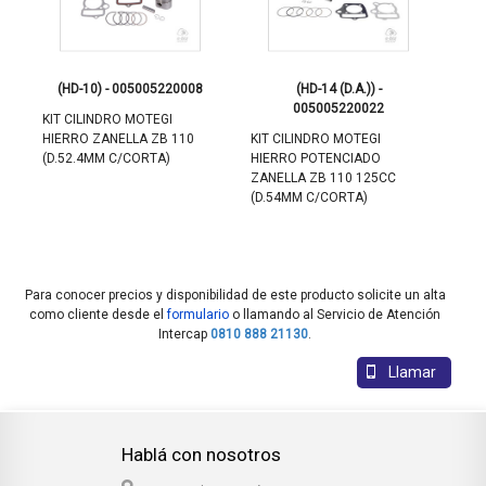
9
(HD-10) - 005005220008
(HD-14 (D.A.)) -
(VK
005005220022
KIT CILINDRO MOTEGI
JUE
HIERRO ZANELLA ZB 110
KIT CILINDRO MOTEGI
POW
(D.52.4MM C/CORTA)
HIERRO POTENCIADO
402
ZANELLA ZB 110 125CC
SMA
(D.54MM C/CORTA)
ZB/
0
TRI
BIZ
Para conocer precios y disponibilidad de este producto solicite un alta
como cliente desde el
formulario
o llamando al Servicio de Atención
Intercap
0810 888 21130
.
Llamar
Hablá con nosotros