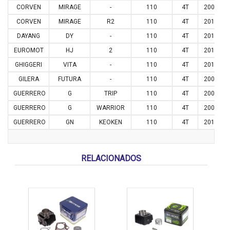
CORVEN
MIRAGE
-
110
4T
2008
CORVEN
MIRAGE
R2
110
4T
2016
DAYANG
DY
-
110
4T
2011
EUROMOT
HJ
2
110
4T
2014
GHIGGERI
VITA
-
110
4T
2010
GILERA
FUTURA
-
110
4T
2004
GUERRERO
G
TRIP
110
4T
2003
GUERRERO
G
WARRIOR
110
4T
2005
GUERRERO
GN
KEOKEN
110
4T
2016
RELACIONADOS