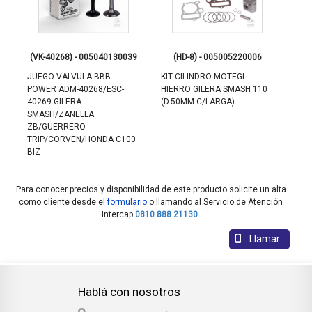
6
(VK-40268) - 005040130039
(HD-8) - 005005220006
(JF
JUEGO VALVULA BBB
KIT CILINDRO MOTEGI
FIL
0
POWER ADM-40268/ESC-
HIERRO GILERA SMASH 110
GIL
40269 GILERA
(D.50MM C/LARGA)
CC 
SMASH/ZANELLA
ZB/GUERRERO
TRIP/CORVEN/HONDA C100
BIZ
Para conocer precios y disponibilidad de este producto solicite un alta
como cliente desde el
formulario
o llamando al Servicio de Atención
Intercap
0810 888 21130
.
Llamar
Hablá con nosotros