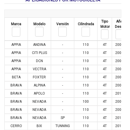
Tipo
Año
Marca
Modelo
Versión
Cilindrada
Motor
Desde
APPIA
ANDINA
-
110
4T
2006
APPIA
CITI PLUS
-
110
4T
2005
APPIA
DCN
-
110
4T
2004
APPIA
VECTRA
-
110
4T
2004
BETA
FOXTER
-
110
4T
2007
BRAVA
ALPINA
-
110
4T
2008
BRAVA
APOLO
-
110
4T
2016
BRAVA
NEVADA
-
100
4T
2003
BRAVA
NEVADA
-
110
4T
2003
BRAVA
NEVADA
SP
110
4T
2013
CERRO
BIX
TUNNING
110
4T
2011