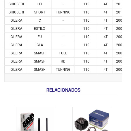
GHIGGERI
LEI
-
110
4T
2016
GHIGGERI
SPORT
TUNNING
110
4T
2010
GILERA
C
-
110
4T
2005
GILERA
ESTILO
-
110
4T
2003
GILERA
FU
-
110
4T
2006
GILERA
GLA
-
110
4T
2007
GILERA
SMASH
FULL
110
4T
2003
GILERA
SMASH
RD
110
4T
2003
GILERA
SMASH
TUNNING
110
4T
2004
RELACIONADOS