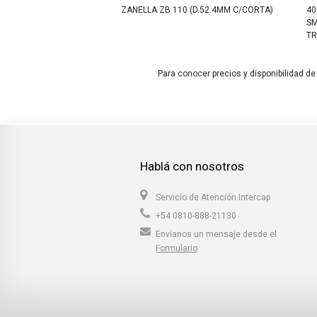
4MM C/CORTA)
ZANELLA ZB 110 (D.52.4MM C/CORTA)
40
SM
TR
Para conocer precios y disponibilidad de
Hablá con nosotros
Servicio de Atención Intercap
+54 0810-888-21130
Envianos un mensaje desde el
Formulario