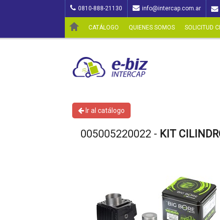
0810-888-21130
info@intercap.com.ar
CATÁLOGO
QUIENES SOMOS
SOLICITUD C
Ir al catálogo
005005220022 -
KIT CILIND