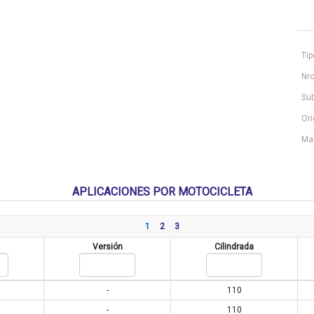
Tip
Nro
Sub
Ori
Ma
APLICACIONES POR MOTOCICLETA
1
2
3
Versión
Cilindrada
-
110
-
110