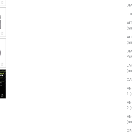
DI
FO
AL
(m
AL
(m
DI
PE
LA
(m
CA
AN
1 
AN
2 
AN
(m
OR