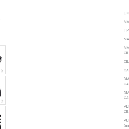
LIN
MA
TI
MA
MA
CI
CIL
CA
DI
CA
DI
CA
AL
CI
AL
(m