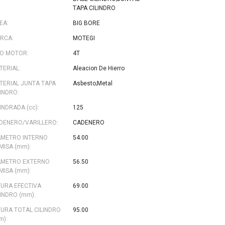
TAPA CILINDRO
EA:
BIG BORE
RCA:
MOTEGI
PO MOTOR:
4T
TERIAL:
Aleacion De Hierro
TERIAL JUNTA TAPA
Asbesto;Metal
LINDRO:
INDRADA (cc):
125
DENERO/VARILLERO:
CADENERO
AMETRO INTERNO
54.00
MISA (mm):
AMETRO EXTERNO
56.50
MISA (mm):
TURA EFECTIVA
69.00
LINDRO (mm):
TURA TOTAL CILINDRO
95.00
m):