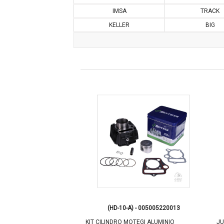
IMSA
TRACK
KELLER
BIG
) - 005005220008
(HD-10-A) - 005005220013
MOTEGI HIERRO ZANELLA
KIT CILINDRO MOTEGI ALUMINIO
JU