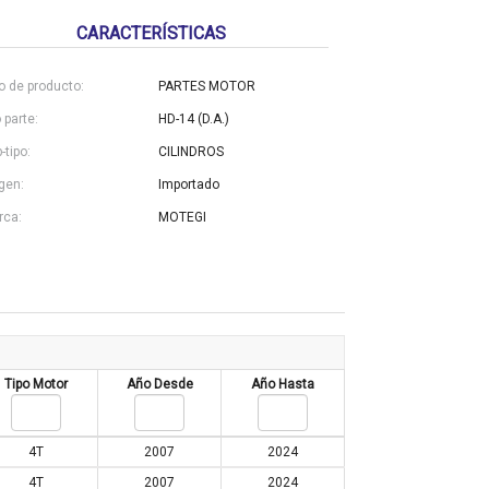
CARACTERÍSTICAS
o de producto:
PARTES MOTOR
 parte:
HD-14 (D.A.)
-tipo:
CILINDROS
gen:
Importado
rca:
MOTEGI
Tipo Motor
Año Desde
Año Hasta
4T
2007
2024
4T
2007
2024