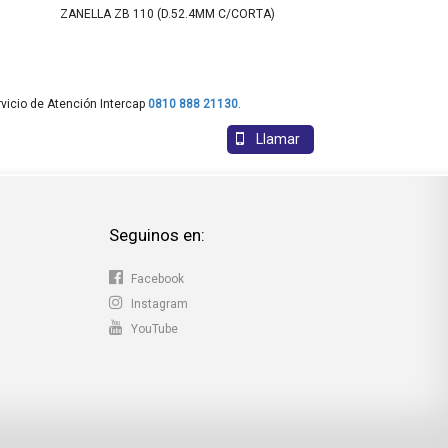
ZANELLA ZB 110 (D.52.4MM C/CORTA)
40268/ESC-40269 GIL
SMASH/ZANELLA ZB/
TRIP/CORVEN/HONDA 
vicio de Atención Intercap
0810 888 21130
.
Llamar
Seguinos en:
Facebook
Instagram
YouTube