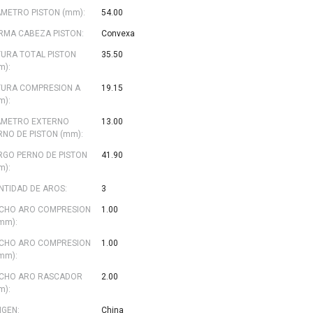
AMETRO PISTON (mm):
54.00
RMA CABEZA PISTON:
Convexa
TURA TOTAL PISTON
35.50
m):
TURA COMPRESION A
19.15
m):
AMETRO EXTERNO
13.00
RNO DE PISTON (mm):
RGO PERNO DE PISTON
41.90
m):
NTIDAD DE AROS:
3
CHO ARO COMPRESION
1.00
(mm):
CHO ARO COMPRESION
1.00
(mm):
CHO ARO RASCADOR
2.00
m):
IGEN:
China