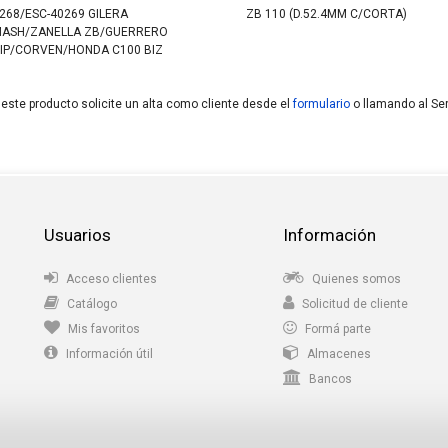
268/ESC-40269 GILERA
ZB 110 (D.52.4MM C/CORTA)
ASH/ZANELLA ZB/GUERRERO
IP/CORVEN/HONDA C100 BIZ
 este producto solicite un alta como cliente desde el
formulario
o llamando al Ser
Usuarios
Información
Acceso clientes
Quienes somos
Catálogo
Solicitud de cliente
Mis favoritos
Formá parte
Información útil
Almacenes
Bancos