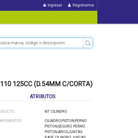
Ingresar
Registrarme
110 125CC (D.54MM C/CORTA)
ATRIBUTOS
ODUCTO:
KIT CILINDRO
MPONENTES:
CILINDRO;PISTON;PERNO
PISTON;SEGURO PERNO
PISTON;AROS;JUNTAS
BASE CILINDRO;JUNTAS