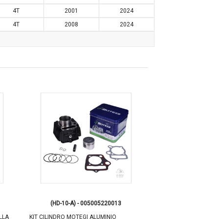
4T
2001
2024
4T
2008
2024
(HD-10-A) - 005005220013
(VK-40268) - 0
LLA
KIT CILINDRO MOTEGI ALUMINIO
JUEGO VALVULA BBB