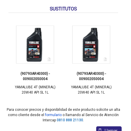
SUSTITUTOS
(90793AR40300) -
(90793AR40300) -
009002050004
009002050004
YAMALUBE 4T (MINERAL)
YAMALUBE 4T (MINERAL)
Y
20W40 API SL 1L
20W40 API SL 1L
Para conocer precios y disponibilidad de este producto solicite un alta
como cliente desde el
formulario
o llamando al Servicio de Atención
Intercap
0810 888 21130
.
Llamar