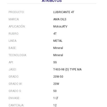
ATRIBUTOS
PRODUCTO:
LUBRICANTE 4T
MARCA:
AMA OILS
APLICACIÓN:
Motos;ATV
RUBRO:
4T
LINEA:
METAL
BASE:
Mineral
TECNOLOGIA:
Mineral
API:
SG
JASO:
T-903-98 (D) TYPE MA
GRADO:
20W-50
GRADO W:
20W
GRADO S:
50
ENVASE:
1 LT
CANTCAJA:
12