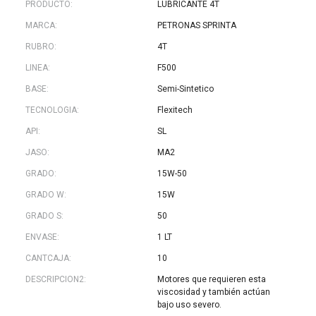
PRODUCTO:
LUBRICANTE 4T
MARCA:
PETRONAS SPRINTA
RUBRO:
4T
LINEA:
F500
BASE:
Semi-Sintetico
TECNOLOGIA:
Flexitech
API:
SL
JASO:
MA2
GRADO:
15W-50
GRADO W:
15W
GRADO S:
50
ENVASE:
1 LT
CANTCAJA:
10
DESCRIPCION2:
Motores que requieren esta
viscosidad y también actúan
bajo uso severo.