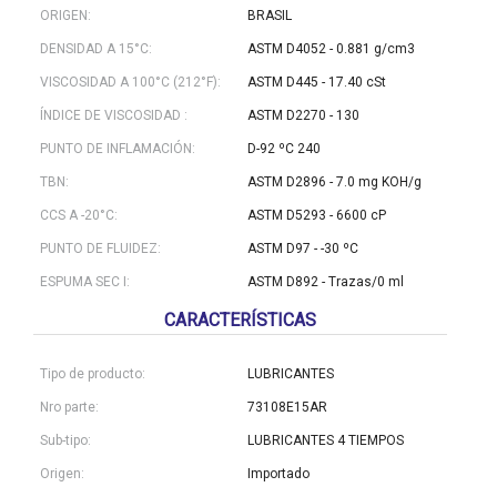
ORIGEN:
BRASIL
DENSIDAD A 15°C:
ASTM D4052 - 0.881 g/cm3
VISCOSIDAD A 100°C (212°F):
ASTM D445 - 17.40 cSt
ÍNDICE DE VISCOSIDAD :
ASTM D2270 - 130
PUNTO DE INFLAMACIÓN:
D-92 ºC 240
TBN:
ASTM D2896 - 7.0 mg KOH/g
CCS A -20°C:
ASTM D5293 - 6600 cP
PUNTO DE FLUIDEZ:
ASTM D97 - -30 ºC
ESPUMA SEC I:
ASTM D892 - Trazas/0 ml
CARACTERÍSTICAS
Tipo de producto:
LUBRICANTES
Nro parte:
73108E15AR
Sub-tipo:
LUBRICANTES 4 TIEMPOS
Origen:
Importado