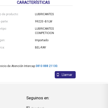
CARACTERÍSTICAS
o de producto:
LUBRICANTES
 parte:
99220 -B1LW
-tipo:
LUBRICANTES
COMPETICION
gen:
Importado
rca:
BEL-RAY
vicio de Atención Intercap
0810 888 21130
.
Llamar
Seguinos en: