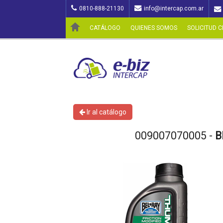
0810-888-21130
info@intercap.com.ar
CATÁLOGO
QUIENES SOMOS
SOLICITUD C
Ir al catálogo
009007070005 -
B