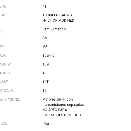
BRO:
4T
EA:
THUMPER RACING
FRICTION MODIFIED
SE:
Semi-Sintetico
:
SN
SO:
MB
ADO:
10W-40
ADO W:
10W
ADO S:
40
VASE:
1 LT
NTCAJA:
12
SCRIPCION2:
Motores de 4T con
transmisiones separadas.
NO APTO PARA
EMBRAGUES HUMEDOS
IGEN:
USA